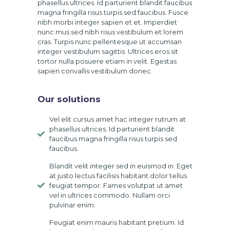
phasellus ultrices. Id parturient blandit faucibus
magna fringilla risus turpis sed faucibus. Fusce
nibh morbi integer sapien et et. Imperdiet
nunc mus sed nibh risus vestibulum et lorem
cras. Turpis nunc pellentesque ut accumsan
integer vestibulum sagittis. Ultrices eros sit
tortor nulla posuere etiam in velit. Egestas
sapien convallis vestibulum donec.
Our solutions
Vel elit cursus amet hac integer rutrum at
phasellus ultrices. Id parturient blandit
faucibus magna fringilla risus turpis sed
faucibus.
Blandit velit integer sed in euismod in. Eget
at justo lectus facilisis habitant dolor tellus
feugiat tempor. Fames volutpat ut amet
vel in ultrices commodo. Nullam orci
pulvinar enim.
Feugiat enim mauris habitant pretium. Id